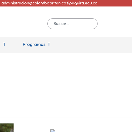
administracion@colombobritanicozipaquira.edu.co
s
Programas