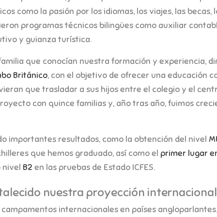
os como la pasión por los idiomas, los viajes, las becas, l
ecieron programas técnicos bilingües como auxiliar contabl
tivo y guianza turística.
familia que conocían nuestra formación y experiencia, d
bo Británico
, con el objetivo de ofrecer una educación c
vieran que trasladar a sus hijos entre el colegio y el cent
oyecto con quince familias y, año tras año, fuimos crec
do importantes resultados, como la obtención del nivel
M
hilleres que hemos graduado, así como el
primer lugar en
 nivel
B2
en las pruebas de Estado ICFES.
talecido nuestra proyección internacional
y campamentos internacionales en países angloparlantes