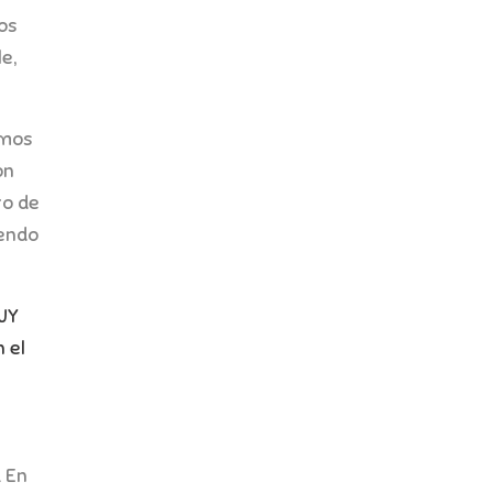
os
e,
imos
on
ro de
iendo
UY
 el
. En