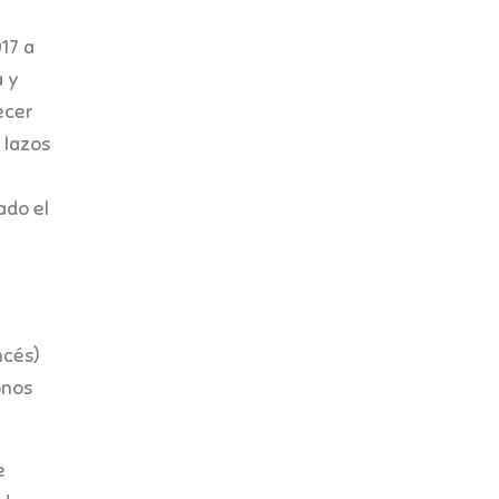
017 a
a y
ecer
 lazos
ado el
ncés)
onos
e