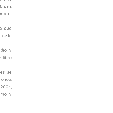
0 a.m.
omo el
te que
 de la
edio y
 libro
es se
 once,
 2004,
smo y