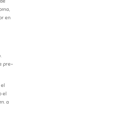
 de
ioma,
or en
.
e pre-
 el
 el
m. a