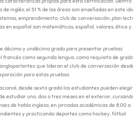
s características propias para esta certificación. Dentro
 de inglés, el 51 % de las áreas son enseñadas en este id
sistemas, emprendimiento, club de conversación, plan lect
das en español son matemáticas, español, valores, ética y
de décimo y undécimo grado para presentar pruebas
y el francés como segunda lengua, como requisito de grado
ngloparlantes que lideran el club de conversación desd
eparación para estas pruebas.
cional, desde sexto grado los estudiantes pueden elegir
de estudiar uno, dos o tres meses en el exterior, cursando
ses de habla inglesa, en jornadas académicas de 8:00 a. 
pondientes y practicando deportes como hockey, fútbol