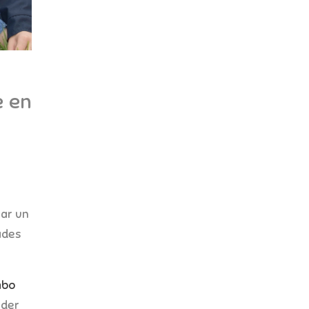
e en
nar un
ades
mbo
nder