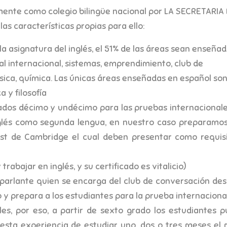
lmente como colegio bilingüe nacional por LA SECRETARIA
s características propias para ello:
la asignatura del inglés, el 51% de las áreas sean enseña
cial internacional, sistemas, emprendimiento, club de
física, química. Las únicas áreas enseñadas en español so
 y filosofía
rados décimo y undécimo para las pruebas internacional
nglés como segunda lengua, en nuestro caso preparamos
st de Cambridge el cual deben presentar como requis
trabajar en inglés, y su certificado es vitalicio)
parlante quien se encarga del club de conversación des
y prepara a los estudiantes para la prueba internacional
les, por eso, a partir de sexto grado los estudiantes 
esta experiencia de estudiar uno, dos o tres meses el