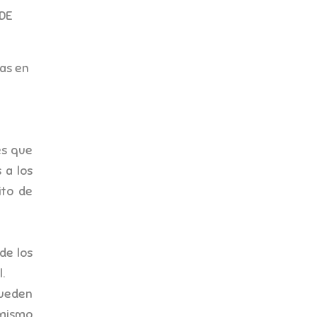
 DE
das en
n
es que
 a los
ito de
de los
.
pueden
 mismo