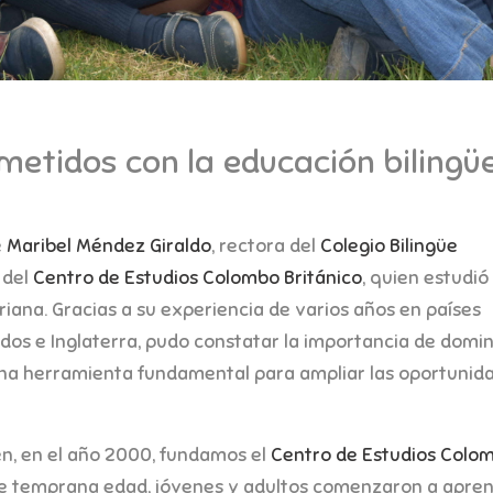
etidos con la educación bilingü
e
Maribel Méndez Giraldo
, rectora del
Colegio Bilingüe
 del
Centro de Estudios Colombo Británico
, quien estudió
iana. Gracias a su experiencia de varios años en países
os e Inglaterra, pudo constatar la importancia de domi
na herramienta fundamental para ampliar las oportunid
gen, en el año 2000, fundamos el
Centro de Estudios Colo
sde temprana edad, jóvenes y adultos comenzaron a apre