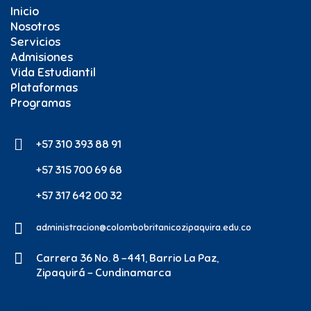
Inicio
Nosotros
Servicios
Admisiones
Vida Estudiantil
Plataformas
Programas
+57 310 393 88 91
+57 315 700 69 68
+57 317 642 00 32
administracion@colombobritanicozipaquira.edu.co
Carrera 36 No. 8 -441, Barrio La Paz,
Zipaquirá - Cundinamarca