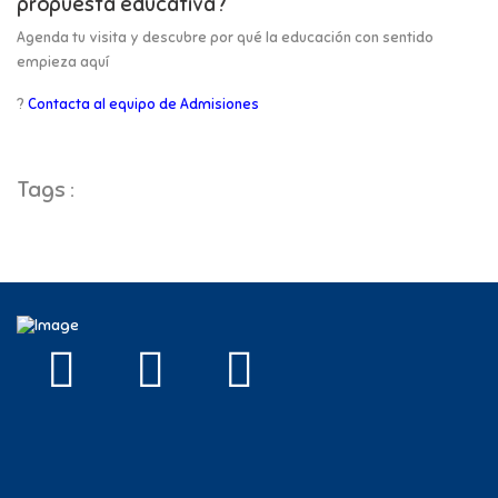
propuesta educativa?
Agenda tu visita y descubre por qué la educación con sentido
empieza aquí
?
Contacta al equipo de Admisione
s
Tags :
colegio
Zipaquirá
No Tradiconal